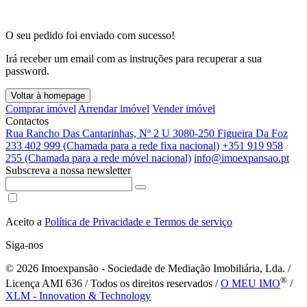
O seu pedido foi enviado com sucesso!
Irá receber um email com as instruções para recuperar a sua
password.
Voltar à homepage
Comprar imóvel
Arrendar imóvel
Vender imóvel
Contactos
Rua Rancho Das Cantarinhas, Nº 2 U 3080-250 Figueira Da Foz
233 402 999 (Chamada para a rede fixa nacional)
+351 919 958
255 (Chamada para a rede móvel nacional)
info@imoexpansao.pt
Subscreva a nossa newsletter
Aceito a
Política de Privacidade e Termos de serviço
Siga-nos
© 2026
Imoexpansão - Sociedade de Mediação Imobiliária, Lda. /
®
Licença AMI 636 / Todos os direitos reservados /
O MEU IMO
/
XLM - Innovation & Technology