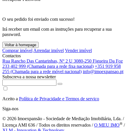
O seu pedido foi enviado com sucesso!
Irá receber um email com as instruções para recuperar a sua
password.
Voltar à homepage
Comprar imóvel
Arrendar imóvel
Vender imóvel
Contactos
Rua Rancho Das Cantarinhas, Nº 2 U 3080-250 Figueira Da Foz
233 402 999 (Chamada para a rede fixa nacional)
+351 919 958
255 (Chamada para a rede móvel nacional)
info@imoexpansao.pt
Subscreva a nossa newsletter
Aceito a
Política de Privacidade e Termos de serviço
Siga-nos
© 2026
Imoexpansão - Sociedade de Mediação Imobiliária, Lda. /
®
Licença AMI 636 / Todos os direitos reservados /
O MEU IMO
/
XLM - Innovation & Technology