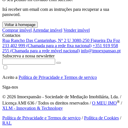
Irá receber um email com as instruções para recuperar a sua
password.
Voltar à homepage
Comprar imóvel
Arrendar imóvel
Vender imóvel
Contactos
Rua Rancho Das Cantarinhas, Nº 2 U 3080-250 Figueira Da Foz
233 402 999 (Chamada para a rede fixa nacional)
+351 919 958
255 (Chamada para a rede móvel nacional)
info@imoexpansao.pt
Subscreva a nossa newsletter
Aceito a
Política de Privacidade e Termos de serviço
Siga-nos
© 2026
Imoexpansão - Sociedade de Mediação Imobiliária, Lda. /
®
Licença AMI 636 / Todos os direitos reservados /
O MEU IMO
/
XLM - Innovation & Technology
Política de Privacidade e Termos de serviço
/
Política de Cookies
/
RAL