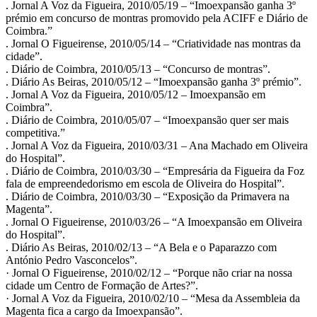
. Jornal A Voz da Figueira, 2010/05/19 – “Imoexpansão ganha 3º
prémio em concurso de montras promovido pela ACIFF e Diário de
Coimbra.”
. Jornal O Figueirense, 2010/05/14 – “Criatividade nas montras da
cidade”.
. Diário de Coimbra, 2010/05/13 – “Concurso de montras”.
. Diário As Beiras, 2010/05/12 – “Imoexpansão ganha 3º prémio”.
. Jornal A Voz da Figueira, 2010/05/12 – Imoexpansão em
Coimbra”.
. Diário de Coimbra, 2010/05/07 – “Imoexpansão quer ser mais
competitiva.”
. Jornal A Voz da Figueira, 2010/03/31 – Ana Machado em Oliveira
do Hospital”.
. Diário de Coimbra, 2010/03/30 – “Empresária da Figueira da Foz
fala de empreendedorismo em escola de Oliveira do Hospital”.
. Diário de Coimbra, 2010/03/30 – “Exposição da Primavera na
Magenta”.
. Jornal O Figueirense, 2010/03/26 – “A Imoexpansão em Oliveira
do Hospital”.
. Diário As Beiras, 2010/02/13 – “A Bela e o Paparazzo com
António Pedro Vasconcelos”.
· Jornal O Figueirense, 2010/02/12 – “Porque não criar na nossa
cidade um Centro de Formação de Artes?”.
· Jornal A Voz da Figueira, 2010/02/10 – “Mesa da Assembleia da
Magenta fica a cargo da Imoexpansão”.