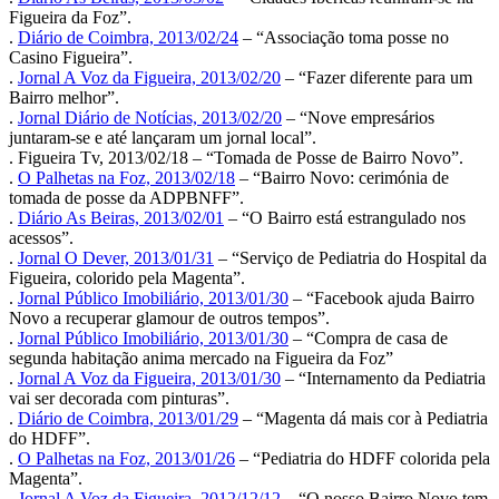
Figueira da Foz”.
.
Diário de Coimbra, 2013/02/24
– “Associação toma posse no
Casino Figueira”.
.
Jornal A Voz da Figueira, 2013/02/20
– “Fazer diferente para um
Bairro melhor”.
.
Jornal Diário de Notícias, 2013/02/20
– “Nove empresários
juntaram-se e até lançaram um jornal local”.
. Figueira Tv, 2013/02/18 – “Tomada de Posse de Bairro Novo”.
.
O Palhetas na Foz, 2013/02/18
– “Bairro Novo: cerimónia de
tomada de posse da ADPBNFF”.
.
Diário As Beiras, 2013/02/01
– “O Bairro está estrangulado nos
acessos”.
.
Jornal O Dever, 2013/01/31
– “Serviço de Pediatria do Hospital da
Figueira, colorido pela Magenta”.
.
Jornal Público Imobiliário, 2013/01/30
– “Facebook ajuda Bairro
Novo a recuperar glamour de outros tempos”.
.
Jornal Público Imobiliário, 2013/01/30
– “Compra de casa de
segunda habitação anima mercado na Figueira da Foz”
.
Jornal A Voz da Figueira, 2013/01/30
– “Internamento da Pediatria
vai ser decorada com pinturas”.
.
Diário de Coimbra, 2013/01/29
– “Magenta dá mais cor à Pediatria
do HDFF”.
.
O Palhetas na Foz, 2013/01/26
– “Pediatria do HDFF colorida pela
Magenta”.
.
Jornal A Voz da Figueira, 2012/12/12
– “O nosso Bairro Novo tem