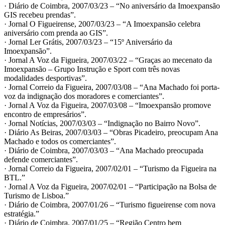
· Diário de Coimbra, 2007/03/23 – “No aniversário da Imoexpansão
GIS recebeu prendas”.
· Jornal O Figueirense, 2007/03/23 – “A Imoexpansão celebra
aniversário com prenda ao GIS”.
· Jornal Ler Grátis, 2007/03/23 – “15º Aniversário da
Imoexpansão”.
· Jornal A Voz da Figueira, 2007/03/22 – “Graças ao mecenato da
Imoexpansão – Grupo Instrução e Sport com três novas
modalidades desportivas”.
· Jornal Correio da Figueira, 2007/03/08 – “Ana Machado foi porta-
voz da indignação dos moradores e comerciantes”.
· Jornal A Voz da Figueira, 2007/03/08 – “Imoexpansão promove
encontro de empresários”.
· Jornal Notícias, 2007/03/03 – “Indignação no Bairro Novo”.
· Diário As Beiras, 2007/03/03 – “Obras Picadeiro, preocupam Ana
Machado e todos os comerciantes”.
· Diário de Coimbra, 2007/03/03 – “Ana Machado preocupada
defende comerciantes”.
· Jornal Correio da Figueira, 2007/02/01 – “Turismo da Figueira na
BTL.”
· Jornal A Voz da Figueira, 2007/02/01 – “Participação na Bolsa de
Turismo de Lisboa.”
· Diário de Coimbra, 2007/01/26 – “Turismo figueirense com nova
estratégia.”
· Diário de Coimbra, 2007/01/25 – “Região Centro bem