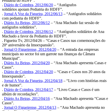
Pediatria do HDFF”.
.
Diário de Coimbra, 2012/06/20
– “Autógrafos
solidários apoiam Pediatria do HDFF”.
.
Jornal A Voz da Figueira, 2012/06/13
– “Autógrafos solidários
com pediatria do HDFF”.
.
Diário As Beiras, 2012/06/12
– “Ana Machado faz sessão de
autógrafos solidários”.
.
Diário de Coimbra, 2012/06/12
– “Autógrafos solidários de Ana
Machado a favor da Pediatria do HDFF”.
. Figueira Tv, 2012/04/26 – “Casas e Casos nas comemorações do
20º aniversário da Imoexpansão”.
.
Jornal O Figueirense, 2012/04/20
– “A entrada das empresas
municipais no sector foi um garrote nas finanças da Câmara
Municipal”.
.
Diário As Beiras, 2012/04/20
– “Ana Machado apresenta Casas e
Casos”.
.
Diário de Coimbra, 2012/04/20
– “Casas e Casos nos 20 anos da
Imoexpansão”.
.
Jornal A Voz da Figueira, 2012/04/18
– “Livro com histórias reais
e de humor”.
.
Diário de Coimbra, 2012/04/17
– “Livro Casas e Casos é um
albúm de recordações”.
.
Diário As Beiras, 2012/04/16
– “Ana Machado apresenta “Casas e
Casos”.
.
Jornal O Figueirense, 2012/04/13
– “Ana Machado apresenta no