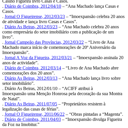
Casino Figueira livro Casas e Casos.
.
Diário de Coimbra, 2012/04/10
– “Ana Machado lança Casas e
Casos.
.
Jornal O Figueirense, 2012/03/23
– “Imoexpansão celebra 20 anos
de atividade e lança livro Casas e Casos”.
.
Diário As Beiras, 2012/03/23
– “Ana Machado celebra 20 anos
como empresária do setor imobiliário com a publicação de um
livro”.
.
Jornal Campeão das Províncias, 2012/03/22
– “Livro de Ana
Machado marca início de comemorações de 20º Aniversário da
Imoexpansão”.
.
Jornal A Voz da Figueira, 2012/03/21
– “Imoexpansão assinala 20
anos de actividade”.
.
Diário de Coimbra, 2012/03/14
– “Livro de Ana Machado abre
comemorações dos 20 anos”.
.
Diário As Beiras, 2012/03/13
– “Ana Machado lança livro sobre
setor imobiliário”.
. Diário As Beiras, 2012/01/10 – “ACIFF atribui à
Imoexpansão uma Menção Honrosa pela decoração da sua Montra
de Natal”.
.
Diário As Beiras, 2011/07/05
– “Proprietários resistem à
legalização das casas de férias”.
.
Jornal O Figueirense, 2011/06/22
– “Obras pintadas a “Magenta”.
.
Diário de Coimbra, 2011/04/03
– “Imoexpansão divulga Figueira
da Foz na Imobitur.”