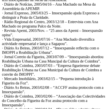
· Diário de Notícias, 2005/04/16 – Ana Machado na Mesa da
Assembleia da APEMIP.
· Jornal Expresso, 2005/03/25 – Imoexpansão ajuda Expresso a
distinguir a Praia da Claridade.
· Rádio Regional do Centro, 2003/12/18 – Entrevista com Ana
Machado no programa Palco da Noite.
· Revista Apemi, 2003/Nov. – “25 anos da Apemi – Imoexpansão
opina”.
· Vida Empresarial, 2003/07/16 – “Ana Machado diversifica
actividade empresarial e lança a Sagapou”.
· Diário As Beiras, 2003/07/12 – “Imoexpansão reflectiu com o
IMOPPI a Reabilitação Urbana”.
· Jornal Correio da Figueira, 2003/07/09 – “Imoexpansão abordou
Reabilitação Urbana na Casa Muncipal da Cultura de Coimbra”.
· Diário de Coimbra, 2003/07/03 – “Empresa figueirense debate
Reabilitação Urbana na Casa Municipal da Cultura de Coimbra a
convite do IMOPPI”.
· Mercado Imobiliário, 2003/02/15 – “Pequena introdução à
Figueira da Foz”.
· Diário As Beiras, 2003/02/08 – “ACCFF assina protocolo com a
Imoexpansão”.
· Diário de Coimbra, 2003/02/06 – “Associação das Colectividades
do Concelho da Figueira da Foz assina protocolo com a
Imoexpansão”.