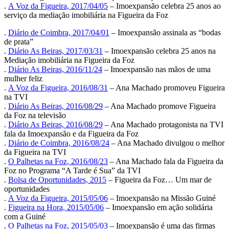
.
A Voz da Figueira, 2017/04/05
– Imoexpansão celebra 25 anos ao
serviço da mediação imobiliária na Figueira da Foz
.
Diário de Coimbra, 2017/04/01
– Imoexpansão assinala as “bodas
de prata”
.
Diário As Beiras, 2017/03/31
– Imoexpansão celebra 25 anos na
Mediação imobiliária na Figueira da Foz
.
Diário As Beiras, 2016/11/24
– Imoexpansão nas mãos de uma
mulher feliz
.
A Voz da Figueira, 2016/08/31
– Ana Machado promoveu Figueira
na TVI
.
Diário As Beiras, 2016/08/29
– Ana Machado promove Figueira
da Foz na televisão
.
Diário As Beiras, 2016/08/29
– Ana Machado protagonista na TVI
fala da Imoexpansão e da Figueira da Foz
.
Diário de Coimbra, 2016/08/24
– Ana Machado divulgou o melhor
da Figueira na TVI
.
O Palhetas na Foz, 2016/08/23
– Ana Machado fala da Figueira da
Foz no Programa “A Tarde é Sua” da TVI
.
Bolsa de Oportunidades, 2015
– Figueira da Foz… Um mar de
oportunidades
.
A Voz da Figueira, 2015/05/06
– Imoexpansão na Missão Guiné
.
Figueira na Hora, 2015/05/06
– Imoexpansão em ação solidária
com a Guiné
.
O Palhetas na Foz, 2015/05/03
– Imoexpansão é uma das firmas