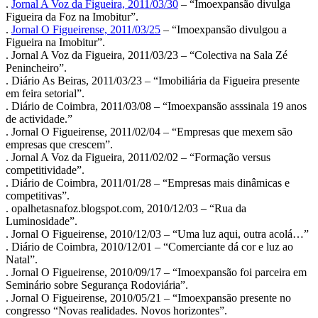
.
Jornal A Voz da Figueira, 2011/03/30
– “Imoexpansão divulga
Figueira da Foz na Imobitur”.
.
Jornal O Figueirense, 2011/03/25
– “Imoexpansão divulgou a
Figueira na Imobitur”.
. Jornal A Voz da Figueira, 2011/03/23 – “Colectiva na Sala Zé
Penincheiro”.
. Diário As Beiras, 2011/03/23 – “Imobiliária da Figueira presente
em feira setorial”.
. Diário de Coimbra, 2011/03/08 – “Imoexpansão asssinala 19 anos
de actividade.”
. Jornal O Figueirense, 2011/02/04 – “Empresas que mexem são
empresas que crescem”.
. Jornal A Voz da Figueira, 2011/02/02 – “Formação versus
competitividade”.
. Diário de Coimbra, 2011/01/28 – “Empresas mais dinâmicas e
competitivas”.
. opalhetasnafoz.blogspot.com, 2010/12/03 – “Rua da
Luminosidade”.
. Jornal O Figueirense, 2010/12/03 – “Uma luz aqui, outra acolá…”
. Diário de Coimbra, 2010/12/01 – “Comerciante dá cor e luz ao
Natal”.
. Jornal O Figueirense, 2010/09/17 – “Imoexpansão foi parceira em
Seminário sobre Segurança Rodoviária”.
. Jornal O Figueirense, 2010/05/21 – “Imoexpansão presente no
congresso “Novas realidades. Novos horizontes”.