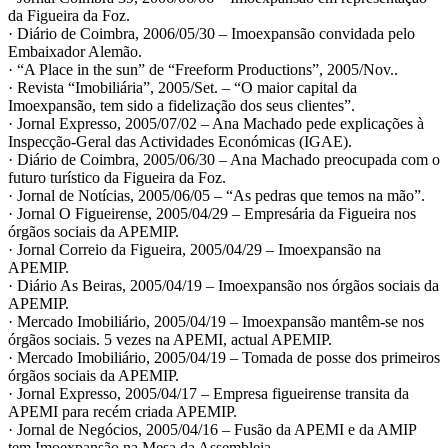
da Figueira da Foz.
· Diário de Coimbra, 2006/05/30 – Imoexpansão convidada pelo
Embaixador Alemão.
· “A Place in the sun” de “Freeform Productions”, 2005/Nov..
· Revista “Imobiliária”, 2005/Set. – “O maior capital da
Imoexpansão, tem sido a fidelização dos seus clientes”.
· Jornal Expresso, 2005/07/02 – Ana Machado pede explicações à
Inspecção-Geral das Actividades Económicas (IGAE).
· Diário de Coimbra, 2005/06/30 – Ana Machado preocupada com o
futuro turístico da Figueira da Foz.
· Jornal de Notícias, 2005/06/05 – “As pedras que temos na mão”.
· Jornal O Figueirense, 2005/04/29 – Empresária da Figueira nos
órgãos sociais da APEMIP.
· Jornal Correio da Figueira, 2005/04/29 – Imoexpansão na
APEMIP.
· Diário As Beiras, 2005/04/19 – Imoexpansão nos órgãos sociais da
APEMIP.
· Mercado Imobiliário, 2005/04/19 – Imoexpansão mantêm-se nos
órgãos sociais. 5 vezes na APEMI, actual APEMIP.
· Mercado Imobiliário, 2005/04/19 – Tomada de posse dos primeiros
órgãos sociais da APEMIP.
· Jornal Expresso, 2005/04/17 – Empresa figueirense transita da
APEMI para recém criada APEMIP.
· Jornal de Negócios, 2005/04/16 – Fusão da APEMI e da AMIP
tem Imoexpansão na Mesa da Assembleia.