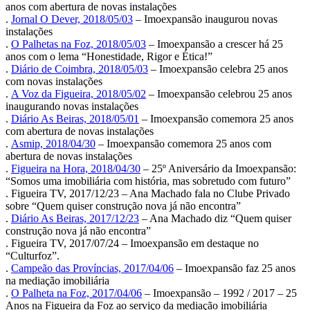
anos com abertura de novas instalações
.
Jornal O Dever, 2018/05/03
– Imoexpansão inaugurou novas
instalações
.
O Palhetas na Foz, 2018/05/03
– Imoexpansão a crescer há 25
anos com o lema “Honestidade, Rigor e Ética!”
.
Diário de Coimbra, 2018/05/03
– Imoexpansão celebra 25 anos
com novas instalações
.
A Voz da Figueira, 2018/05/02
– Imoexpansão celebrou 25 anos
inaugurando novas instalações
.
Diário As Beiras, 2018/05/01
– Imoexpansão comemora 25 anos
com abertura de novas instalações
.
Asmip, 2018/04/30
– Imoexpansão comemora 25 anos com
abertura de novas instalações
.
Figueira na Hora, 2018/04/30
– 25º Aniversário da Imoexpansão:
“Somos uma imobiliária com história, mas sobretudo com futuro”
. Figueira TV, 2017/12/23 – Ana Machado fala no Clube Privado
sobre “Quem quiser construção nova já não encontra”
.
Diário As Beiras, 2017/12/23
– Ana Machado diz “Quem quiser
construção nova já não encontra”
. Figueira TV, 2017/07/24 – Imoexpansão em destaque no
“Culturfoz”.
.
Campeão das Províncias, 2017/04/06
– Imoexpansão faz 25 anos
na mediação imobiliária
.
O Palheta na Foz, 2017/04/06
– Imoexpansão – 1992 / 2017 – 25
Anos na Figueira da Foz ao serviço da mediação imobiliária