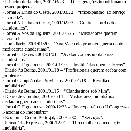
· Primeiro de Janeiro, 2001/03/23 – “Duas gerações impulsionam o
mesmo projecto”.
· Jornal A Linha do Oeste, 2001/03/22 – “Imoexpansão: ao serviço
da cidade”.
· Jornal A Linha do Oeste, 2001/02/07 – “Contra as burlas dos
clandestinos”.
· Jornal A Voz da Figueira, 2001/01/25 – “Mediadores querem
alterar a lei”.
· Imobiliário, 2001/01/20 – “Ana Machado promove guerra contra
mediadoras clandestinas”.
· Jornal O Dever, 2001/01/01 – “Acabar com as imobiliárias
clandestinas”.
· Jornal O Figueirense, 2001/01/19 – “Imobiliárias unem esforços”.
· Diário As Beiras, 2001/01/18 – “Profissionais querem acabar com
problemas”.
· Jornal Campeão das Províncias, 2001/01/18 – “Revolta das
imobiliárias”.
· Diário As Beiras, 2001/01/15 – “Clandestinos sob Mira”.
· Diário de Coimbra, 2001/01/14 – “Mediadores imobiliários
declaram guerra aos clandestinos”.
· Jornal O Figueirense, 2000/12/23 – “Imoexpansão no II Congresso
Nacional do Imobiliário”.
· Economia Centro Portugal, 2000/12/05 – “Serviços”.
· Semanário Expresso, 2000/12/01 – “Uma mulher na mediação
imobiliária”.