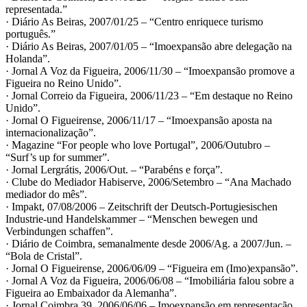
representada.”
· Diário As Beiras, 2007/01/25 – “Centro enriquece turismo
português.”
· Diário As Beiras, 2007/01/05 – “Imoexpansão abre delegação na
Holanda”.
· Jornal A Voz da Figueira, 2006/11/30 – “Imoexpansão promove a
Figueira no Reino Unido”.
· Jornal Correio da Figueira, 2006/11/23 – “Em destaque no Reino
Unido”.
· Jornal O Figueirense, 2006/11/17 – “Imoexpansão aposta na
internacionalização”.
· Magazine “For people who love Portugal”, 2006/Outubro –
“Surf’s up for summer”.
· Jornal Lergrátis, 2006/Out. – “Parabéns e força”.
· Clube do Mediador Habiserve, 2006/Setembro – “Ana Machado
mediador do mês”.
· Impakt, 07/08/2006 – Zeitschrift der Deutsch-Portugiesischen
Industrie-und Handelskammer – “Menschen bewegen und
Verbindungen schaffen”.
· Diário de Coimbra, semanalmente desde 2006/Ag. a 2007/Jun. –
“Bola de Cristal”.
· Jornal O Figueirense, 2006/06/09 – “Figueira em (Imo)expansão”.
· Jornal A Voz da Figueira, 2006/06/08 – “Imobiliária falou sobre a
Figueira ao Embaixador da Alemanha”.
· Jornal Coimbra 39, 2006/06/06 – Imoexpansão em representação