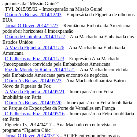
apoiantes da “Missão Guiné”
. TVI, 2015/05/02 – Imoexpansão na Missão Guiné
.
Diário As Beiras, 2014/12/03
– Empresária da Figueira de olho nos
EUA
.
Jornal O Dever, 2014/11/27
– Reunião na Embaixada Americana
pode abrir horizontes à Imoexpansão
.
Diário de Coimbra, 2014/11/27
– Ana Machado na Embaixada dos
Estados Unidos
.
A Voz da Figueira, 2014/11/26
– Ana Machado na Embaixada
Americana
.
O Palhetas na Foz, 2014/11/23
– Empresária Ana Machado
(Imoexpansão) convidada pela Embaixadora Americana.
.
Foz do Mondego Rádio, 2014/11/21
– Ana Machado convidada
pela Embaixada Americana para encontro de negócios.
. Diário As Beiras, 2014/05/23
– Ana Machado dinamiza Bairro
Novo da Figueira da Foz
.
A Voz da Figueira, 2014/05/21
– Imoexpansão em Feira
Imobiliária em Paris
.
Diário As Beiras, 2014/05/20
– Imoexpansão em Feira Imobiliária
no Parque de Exposições da Porte de Versailles em França
. O Palhetas na Foz, 2014/05/16
– Imoexpansão na Feira Imobiliária
em Paris
. Figueira Tv, 2014/04/17 – Ana Machado em entrevista ao
programa “Figueira Chic”
.
Jornal O Dever, 2014/03/13
– ACIFF entregou prémios aos