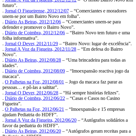
futuro”.
.
Jornal O Figueirense, 2012/12/07
– “Comerciantes e moradores
unem-se por um Bairro Novo em folha”.
.
Diário As Beiras, 2012/12/06
– “Comerciantes unem-se para
defender e promover o Bairro Novo”.
.
Diário de Coimbra, 2012/12/06
– “Bairro Novo tem futuro e uma
folha informativa”.
.
Jornal O Dever, 2012/11/29
– “Bairro Novo: lugar de excelência”.
.
Jornal A Voz da Figueira, 2012/11/28
– “Em defesa do Bairro
Novo”.
.
Diário As Beiras, 2012/08/28
– “Uma brincadeira para todas as
idades”.
.
Diário de Coimbra, 2012/08/09
– “Imoexpansão reactiva jogo da
macaca”.
.
O Palhetas na Foz, 2012/08/01
– Jogo da macaca faz parar as
pessoas… e pô-las a saltitar”.
.
Jornal O Dever, 2012/06/28
– “Há sempre histórias felizes”.
.
Diário de Coimbra, 2012/06/22
– “Casas e Casos no Casino
Figueira”.
.
O Palhetas na Foz, 2012/06/21
– “Imoexpansão e 15 empresas
ajudam Pediatria do HDFF”.
.
Jornal A Voz da Figueira, 2012/06/20
– “Autógrafos solidários a
favor da pediatria do HDFF”.
.
Diário As Beiras, 2012/06/20
– “Autógrafos geram receitas para a