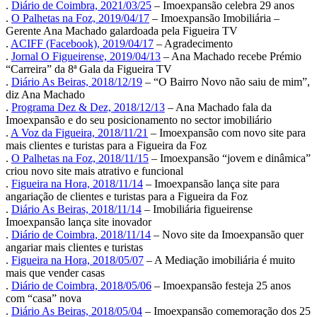
.
Diário de Coimbra, 2021/03/25
– Imoexpansão celebra 29 anos
.
O Palhetas na Foz, 2019/04/17
– Imoexpansão Imobiliária –
Gerente Ana Machado galardoada pela Figueira TV
.
ACIFF (Facebook), 2019/04/17
– Agradecimento
.
Jornal O Figueirense, 2019/04/13
– Ana Machado recebe Prémio
“Carreira” da 8ª Gala da Figueira TV
.
Diário As Beiras, 2018/12/19
– “O Bairro Novo não saiu de mim”,
diz Ana Machado
.
Programa Dez & Dez, 2018/12/13
– Ana Machado fala da
Imoexpansão e do seu posicionamento no sector imobiliário
.
A Voz da Figueira, 2018/11/21
– Imoexpansão com novo site para
mais clientes e turistas para a Figueira da Foz
.
O Palhetas na Foz, 2018/11/15
– Imoexpansão “jovem e dinâmica”
criou novo site mais atrativo e funcional
.
Figueira na Hora, 2018/11/14
– Imoexpansão lança site para
angariação de clientes e turistas para a Figueira da Foz
.
Diário As Beiras, 2018/11/14
– Imobiliária figueirense
Imoexpansão lança site inovador
.
Diário de Coimbra, 2018/11/14
– Novo site da Imoexpansão quer
angariar mais clientes e turistas
.
Figueira na Hora, 2018/05/07
– A Mediação imobiliária é muito
mais que vender casas
.
Diário de Coimbra, 2018/05/06
– Imoexpansão festeja 25 anos
com “casa” nova
.
Diário As Beiras, 2018/05/04
– Imoexpansão comemoração dos 25