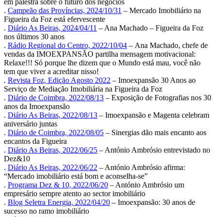
em palestra sobre o futuro dos negócios
.
Campeão das Províncias, 2024/10/31
– Mercado Imobiliário na
Figueira da Foz está efervescente
.
Diário As Beiras, 2024/04/11
– Ana Machado – Figueira da Foz
nos últimos 30 anos
.
Rádio Regional do Centro, 2022/10/04
– Ana Machado, chefe de
vendas da IMOEXPANSÃO partilha mensagem motivacional:
Relaxe!!! Só porque lhe dizem que o Mundo está mau, você não
tem que viver a acreditar nisso!
.
Revista Foz, Edição Agosto 2022
– Imoexpansão 30 Anos ao
Serviço de Mediação Imobiliária na Figueira da Foz
.
Diário de Coimbra, 2022/08/13
– Exposição de Fotografias nos 30
anos da Imoexpansão
.
Diário As Beiras, 2022/08/13
– Imoexpansão e Magenta celebram
aniversário juntas
.
Diário de Coimbra, 2022/08/05
– Sinergias dão mais encanto aos
encantos da Figueira
.
Diário As Beiras, 2022/06/25
– António Ambrósio entrevistado no
Dez&10
.
Diário As Beiras, 2022/06/22
– António Ambrósio afirma:
“Mercado imobiliário está bom e aconselha-se”
.
Programa Dez & 10, 2022/06/20
– António Ambrósio um
empresário sempre atento ao sector imobiliário
.
Blog Seletra Energia, 2022/04/20
– Imoexpansão: 30 anos de
sucesso no ramo imobiliário