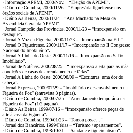
· Informação APEMI, 2000/Nov. – “Eleição da APEMI”.
· Diário de Coimbra, 2000/11/26 – “Empresária figueirense nos
órgãos sociais da APEMI”.
· Diário As Beiras, 2000/11/24 – “Ana Machado na Mesa da
Assembleia Geral da APEMI”.
· Jornal Campeão das Províncias, 2000/11/23 – “Imoexpansão em
destaque”.
· Jornal A Voz da Figueira, 2000/11/23 – “Imoexpansão na FIL”.
· Jornal O Figueirense, 2000/11/17 – “Imoexpansão no II Congresso
Nacional do Imobiliário”.
· Jornal A Linha do Oeste, 2000/11/16 – “Imoexpansão no Salão
Imobiliário”.
· Jornal de Notícias, 2000/08/25 – “Imoexpansão alerta para as más
condições de casas de arrendamento de férias”.
· Jornal A Linha do Oeste, 2000/08/09 – “Escrituras, uma dor de
cabeça”.
· Jornal Expresso, 2000/07/29 – “Imobiliário e desenvolvimento na
Figueira da Foz” (entrevista 3 páginas).
· Diário de Coimbra, 2000/07/25 – “Arrendamento temporário na
Figueira da Foz” (1/2 página).
· Diário As Beiras, 1999/07/16 – “Imoexpansão oferece peças de
arte à casa da Figueira”.
· Diário de Coimbra, 1999/01/23 – “Tomou posse…”.
· Jornal dos Bancários, 1999/Férias – “Turismo / apartamentos”.
· Diário de Coimbra, 1998/10/31 – “Saudade e figueirentismo”.