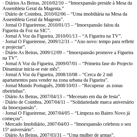
· Diários As Beiras, 2010/02/10 – “Imoexpansão preside à Mesa da
Assembleia Geral da Magenta.”
· Diário de Coimbra, 2010/02/06 – “Uma imobiliária na Mesa da
Assembleia Geral da Magenta”.
· Jornal O Figueirense, 2010/01/15 – “Imoexpansão falou da
Figueira da Foz na SIC”.
· Jornal A Voz da Figueira, 2010/01/13 – “A Figueira na TV”.
· Jornal O Figueirense, 2009/12/31 – “Ano novo: tempo para refletir
e projectar”.
· Diário As Beiras, 2009/12/09 – “Imoexpansão promove a Figueira
na TV”.
· Jornal A Voz da Figueira, 2009/07/01 – “Primeira fase do Projecto
Dinamizar inicia-se este mês”.
· Jornal A Voz da Figueira, 2008/10/08 – “Cerca de 2 mil
apartamentos para vender na zona urbana da Figueira”.
· Jornal Mundo Português, 2008/10/03 – “Recuperar as zonas
ribeirinhas”.
· Diário As Beiras, 2007/04/13 – “Mecenato em dia de festa”.
· Diário de Coimbra, 2007/04/11 – “Solidariedade marca aniversário
da Imoexpansão”.
· Jornal O Figueirense, 2007/04/05 – “Limpeza no Bairro Novo já
começou”.
· Mercado Imobiliário, 2007/04/03 – “Imoexpansão celebrou o seu
15º aniversário”.
· Diário As Beiras, 2007/03/31 – “Uma mulher de armas”.