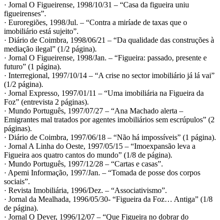
· Jornal O Figueirense, 1998/10/31 – “Casa da figueira uniu
figueirenses”.
· Euroregiões, 1998/Jul. – “Contra a miríade de taxas que o
imobiliário está sujeito”.
· Diário de Coimbra, 1998/06/21 – “Da qualidade das construções à
mediação ilegal” (1/2 página).
· Jornal O Figueirense, 1998/Jan. – “Figueira: passado, presente e
futuro” (1 página).
· Interregional, 1997/10/14 – “A crise no sector imobiliário já lá vai”
(1/2 página).
· Jornal Expresso, 1997/01/11 – “Uma imobiliária na Figueira da
Foz” (entrevista 2 páginas).
· Mundo Português, 1997/07/27 – “Ana Machado alerta –
Emigrantes mal tratados por agentes imobiliários sem escrúpulos” (2
páginas).
· Diário de Coimbra, 1997/06/18 – “Não há impossíveis” (1 página).
· Jornal A Linha do Oeste, 1997/05/15 – “Imoexpansão leva a
Figueira aos quatro cantos do mundo” (1/8 de página).
· Mundo Português, 1997/12/28 – “Cartas e casas”.
· Apemi Informação, 1997/Jan. – “Tomada de posse dos corpos
sociais”.
· Revista Imobiliária, 1996/Dez. – “Associativismo”.
· Jornal da Mealhada, 1996/05/30- “Figueira da Foz… Antiga” (1/8
de página).
· Jornal O Dever, 1996/12/07 – “Que Figueira no dobrar do