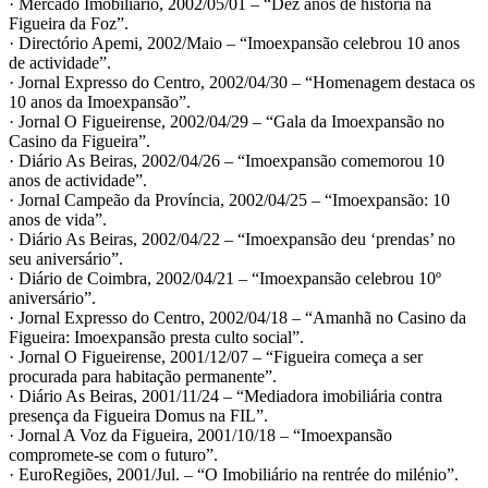
· Mercado Imobiliário, 2002/05/01 – “Dez anos de história na
Figueira da Foz”.
· Directório Apemi, 2002/Maio – “Imoexpansão celebrou 10 anos
de actividade”.
· Jornal Expresso do Centro, 2002/04/30 – “Homenagem destaca os
10 anos da Imoexpansão”.
· Jornal O Figueirense, 2002/04/29 – “Gala da Imoexpansão no
Casino da Figueira”.
· Diário As Beiras, 2002/04/26 – “Imoexpansão comemorou 10
anos de actividade”.
· Jornal Campeão da Província, 2002/04/25 – “Imoexpansão: 10
anos de vida”.
· Diário As Beiras, 2002/04/22 – “Imoexpansão deu ‘prendas’ no
seu aniversário”.
· Diário de Coimbra, 2002/04/21 – “Imoexpansão celebrou 10º
aniversário”.
· Jornal Expresso do Centro, 2002/04/18 – “Amanhã no Casino da
Figueira: Imoexpansão presta culto social”.
· Jornal O Figueirense, 2001/12/07 – “Figueira começa a ser
procurada para habitação permanente”.
· Diário As Beiras, 2001/11/24 – “Mediadora imobiliária contra
presença da Figueira Domus na FIL”.
· Jornal A Voz da Figueira, 2001/10/18 – “Imoexpansão
compromete-se com o futuro”.
· EuroRegiões, 2001/Jul. – “O Imobiliário na rentrée do milénio”.