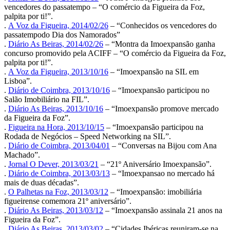
vencedores do passatempo – “O comércio da Figueira da Foz,
palpita por ti!”.
.
A Voz da Figueira, 2014/02/26
– “Conhecidos os vencedores do
passatempodo Dia dos Namorados”
.
Diário As Beiras, 2014/02/26
– “Montra da Imoexpansão ganha
concurso promovido pela ACIFF – “O comércio da Figueira da Foz,
palpita por ti!”.
.
A Voz da Figueira, 2013/10/16
– “Imoexpansão na SIL em
Lisboa”.
.
Diário de Coimbra, 2013/10/16
– “Imoexpansão participou no
Salão Imobiliário na FIL”.
.
Diário As Beiras, 2013/10/16
– “Imoexpansão promove mercado
da Figueira da Foz”.
.
Figueira na Hora, 2013/10/15
– “Imoexpansão participou na
Rodada de Negócios – Speed Networking na SIL”.
.
Diário de Coimbra, 2013/04/01
– “Conversas na Bijou com Ana
Machado”.
.
Jornal O Dever, 2013/03/21
– “21º Aniversário Imoexpansão”.
.
Diário de Coimbra, 2013/03/13
– “Imoexpansao no mercado há
mais de duas décadas”.
.
O Palhetas na Foz, 2013/03/12
– “Imoexpansão: imobiliária
figueirense comemora 21º aniversário”.
.
Diário As Beiras, 2013/03/12
– “Imoexpansão assinala 21 anos na
Figueira da Foz”.
.
Diário As Beiras, 2013/03/02
– “Cidades Ibéricas reuniram-se na