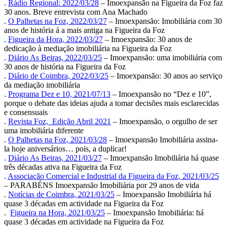
.
Rádio Regional: 2022/03/28
– Imoexpansão na Figueira da Foz faz
30 anos. Breve entrevista com Ana Machado
.
O Palhetas na Foz, 2022/03/27
– Imoexpansão: Imobiliária com 30
anos de história á a mais antiga na Figueira da Foz
.
Figueira da Hora, 2022/03/27
– Imoexpansão: 30 anos de
dedicação à mediação imobiliária na Figueira da Foz
.
Diário As Beiras, 2022/03/25
– Imoexpansão: uma imobiliária com
30 anos de história na Figueira da Foz
.
Diário de Coimbra, 2022/03/25
– Imoexpansão: 30 anos ao serviço
da mediação imobiliária
.
Programa Dez e 10, 2021/07/13
– Imoexpansão no “Dez e 10”,
porque o debate das ideias ajuda a tomar decisões mais esclarecidas
e consensuais
.
Revista Foz, Edição Abril 2021
– Imoexpansão, o orgulho de ser
uma imobiliária diferente
.
O Palhetas na Foz, 2021/03/28
– Imoexpansão Imobiliária assina-
la hoje aniversários… pois, a duplicar!
.
Diário As Beiras, 2021/03/27
– Imoexpansão Imobiliária há quase
três décadas ativa na Figueira da Foz
.
Associação Comercial e Industrial da Figueira da Foz, 2021/03/25
– PARABÉNS Imoexpansão Imobiliária por 29 anos de vida
.
Notícias de Coimbra, 2021/03/25
– Imoexpansão Imobiliária há
quase 3 décadas em actividade na Figueira da Foz
.
Figueira na Hora, 2021/03/25
– Imoexpansão Imobiliária: há
quase 3 décadas em actividade na Figueira da Foz