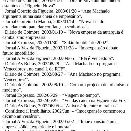
· Diário de Coimbra, 2003/01/21 – “Duarte Silva admitiu alterar
estatutos da ‘Figueira Nova”.
· Jornal Correio da Figueira, 2003/01/20 – “Ana Machado
argumenta numa sala cheia de empresário”.
· Jornal Correio da Manhã, 2003/01/14 – “Nova Lei do
arrendamento para dar confiança a senhorios”.
· Diário de Coimbra, 2003/01/10 – “Nova empresa da autarquia é
canibalismo empresarial”.
· Jornal Expresso, 2002/11/30 – “Salão Imobiliário 2002”.
· Jornal A Voz da Figueira, 2002/11/28 – “Imoexpansão debate
futuro imobiliário”.
· Jornal A Voz da Figueira, 2002/09/05 – “Ela é Vencedora”.
· Diário As Beiras, 2002/08/28 – “Ana Machado no programa
‘Vencedores’, no canal 1 da RTP”.
· Diário de Coimbra, 2002/08/27 – “Ana Machado no programa
‘Vencedores'”.
· Diário de Coimbra, 2002/08/10 – “Com um projecto de urbanismo
moderno”.
· Jornal Expresso, 2002/06/29 – “Viagem no tempo”.
· Jornal Expresso, 2002/06/29 – “Vendas caiem na Figueira da Foz”.
· Diário As Beiras, 2002/06/05 – “Aniversário entre muralhas”.
· Confidencial Imobiliário, 2002/Jun. – “Imoexpansão comemorou
décimo aniversário”.
· Jornal A Voz da Figueira, 2002/05/02 – “Imoexpansão é uma
empresa sólida, experiente e honesta”.