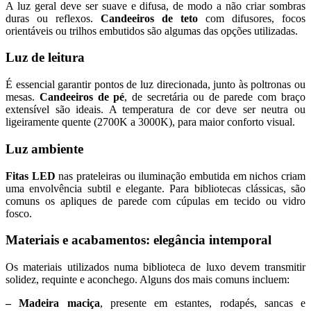
A luz geral deve ser suave e difusa, de modo a não criar sombras
duras ou reflexos.
Candeeiros de teto
com difusores, focos
orientáveis ou trilhos embutidos são algumas das opções utilizadas.
Luz de leitura
É essencial garantir pontos de luz direcionada, junto às poltronas ou
mesas.
Candeeiros de pé
, de secretária ou de parede com braço
extensível são ideais. A temperatura de cor deve ser neutra ou
ligeiramente quente (2700K a 3000K), para maior conforto visual.
Luz ambiente
Fitas LED
nas prateleiras ou iluminação embutida em nichos criam
uma envolvência subtil e elegante. Para bibliotecas clássicas, são
comuns os apliques de parede com cúpulas em tecido ou vidro
fosco.
Materiais e acabamentos: elegância intemporal
Os materiais utilizados numa biblioteca de luxo devem transmitir
solidez, requinte e aconchego. Alguns dos mais comuns incluem:
– Madeira maciça
, presente em estantes, rodapés, sancas e