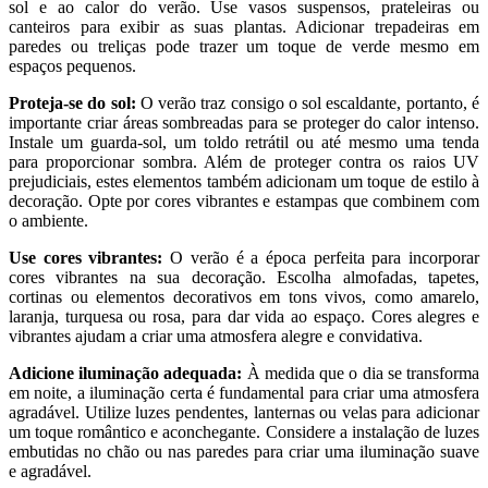
sol e ao calor do verão. Use vasos suspensos, prateleiras ou
canteiros para exibir as suas plantas. Adicionar trepadeiras em
paredes ou treliças pode trazer um toque de verde mesmo em
espaços pequenos.
Proteja-se do sol:
O verão traz consigo o sol escaldante, portanto, é
importante criar áreas sombreadas para se proteger do calor intenso.
Instale um guarda-sol, um toldo retrátil ou até mesmo uma tenda
para proporcionar sombra. Além de proteger contra os raios UV
prejudiciais, estes elementos também adicionam um toque de estilo à
decoração. Opte por cores vibrantes e estampas que combinem com
o ambiente.
Use cores vibrantes:
O verão é a época perfeita para incorporar
cores vibrantes na sua decoração. Escolha almofadas, tapetes,
cortinas ou elementos decorativos em tons vivos, como amarelo,
laranja, turquesa ou rosa, para dar vida ao espaço. Cores alegres e
vibrantes ajudam a criar uma atmosfera alegre e convidativa.
Adicione iluminação adequada:
À medida que o dia se transforma
em noite, a iluminação certa é fundamental para criar uma atmosfera
agradável. Utilize luzes pendentes, lanternas ou velas para adicionar
um toque romântico e aconchegante. Considere a instalação de luzes
embutidas no chão ou nas paredes para criar uma iluminação suave
e agradável.