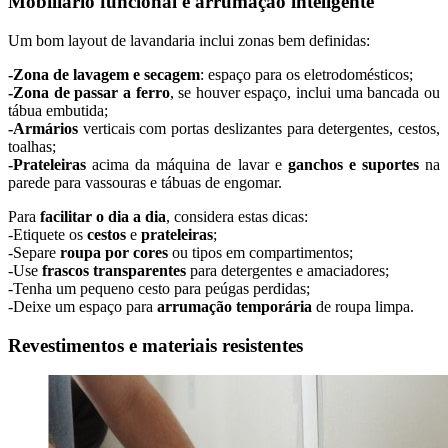
Mobiliário funcional e arrumação inteligente
Um bom layout de lavandaria inclui zonas bem definidas:
-Zona de lavagem e secagem
: espaço para os eletrodomésticos;
-Zona de passar a ferro
, se houver espaço, inclui uma bancada ou
tábua embutida;
-Armários
verticais com portas deslizantes para detergentes, cestos,
toalhas;
-Prateleiras
acima da máquina de lavar e
ganchos e suportes
na
parede para vassouras e tábuas de engomar.
Para
facilitar o dia a dia
, considera estas dicas:
-Etiquete os
cestos
e
prateleiras
;
-Separe
roupa por cores
ou tipos em compartimentos;
-Use
frascos transparentes
para detergentes e amaciadores;
-Tenha um pequeno cesto para peúgas perdidas;
-Deixe um espaço para
arrumação temporária
de roupa limpa.
Revestimentos e materiais resistentes