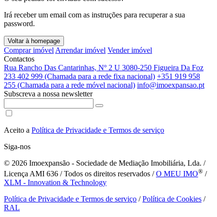
Irá receber um email com as instruções para recuperar a sua
password.
Voltar à homepage
Comprar imóvel
Arrendar imóvel
Vender imóvel
Contactos
Rua Rancho Das Cantarinhas, Nº 2 U 3080-250 Figueira Da Foz
233 402 999 (Chamada para a rede fixa nacional)
+351 919 958
255 (Chamada para a rede móvel nacional)
info@imoexpansao.pt
Subscreva a nossa newsletter
Aceito a
Política de Privacidade e Termos de serviço
Siga-nos
© 2026
Imoexpansão - Sociedade de Mediação Imobiliária, Lda. /
®
Licença AMI 636 / Todos os direitos reservados /
O MEU IMO
/
XLM - Innovation & Technology
Política de Privacidade e Termos de serviço
/
Política de Cookies
/
RAL