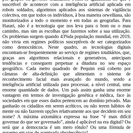
suscetível de acontecer com a inteligência artificial aplicada em
robots soldados, algoritmos aplicados aos sistemas de vigilância
colectiva, em que todos os indivíduos, à boa maneira orwelliana, são
monitorizados a todo o momento e em todas as geografias. Para
Harari, não é a tecnologia que nos leva para o bom ou o mau
caminho, mas sim as escolhas que fazemos sobre a sua utilização.
Os problemas surgem quando 43%da população mundial, em 2019,
não vivia em regimes políticos susceptíveis de ser categorizados
como democráticos. Neste quadro, as tecnologias digitais
encontram-se frequentemente ao serviço de regimes totalitários, que,
graças aos algoritmos relacionais e generativos, antecipam
tendências e conseguem perpetuar a ditadura no seu espaço
geográfico. Cada metro quadrado de Pequim está coberto por
câmaras de alta-definição que alimentam o sistema de
reconhecimento facial mais avançado do mundo, sendo a
inteligência artificial utilizada para processar, a nível central, uma
enorme quantidade de dados. Um país assim ganha uma enorme
vantagem em termos de investigação genética e médica, face às
sociedades em que esses dados pertencem ao domínio privado. Mas
ganharão os cidadãos em serem acríticos, ou não terem hábitos de
mente ou não fazerem opções relativamente aos que decidem em seu
nome? A máxima axiomática expressa na frase “é mais difícil
governar do que ser governado”, ainda é aplicável na era digital? Ou
será que a democracia é um mero rótulo? Ou uma fórmula de
governo em vias de acentuada obsolescência?