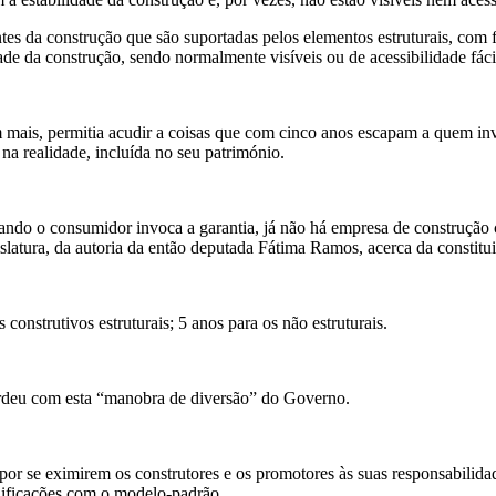
entes da construção que são suportadas pelos elementos estruturais, com
de da construção, sendo normalmente visíveis ou de acessibilidade fáci
 mais, permitia acudir a coisas que com cinco anos escapam a quem in
na realidade, incluída no seu património.
ndo o consumidor invoca a garantia, já não há empresa de construção c
egislatura, da autoria da então deputada Fátima Ramos, acerca da const
construtivos estruturais; 5 anos para os não estruturais.
erdeu com esta “manobra de diversão” do Governo.
or se eximirem os construtores e os promotores às suas responsabilidad
dificações com o modelo-padrão.