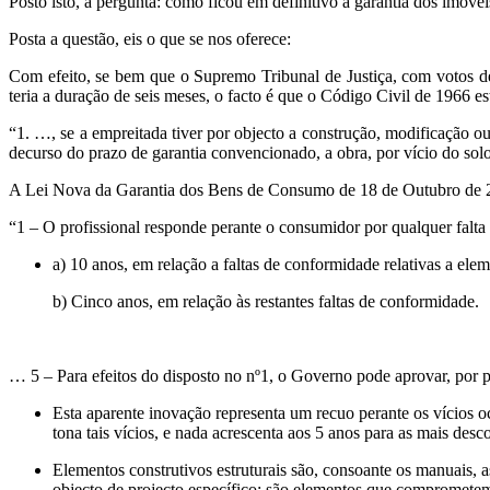
Posto isto, a pergunta: como ficou em definitivo a garantia dos imó
Posta a questão, eis o que se nos oferece:
Com efeito, se bem que o Supremo Tribunal de Justiça, com votos de
teria a duração de seis meses, o facto é que o Código Civil de 1966 e
“1. …, se a empreitada tiver por objecto a construção, modificação ou
decurso do prazo de garantia convencionado, a obra, por vício do solo
A Lei Nova da Garantia dos Bens de Consumo de 18 de Outubro de 202
“1 – O profissional responde perante o consumidor por qualquer falta
a) 10 anos, em relação a faltas de conformidade relativas a elem
b) Cinco anos, em relação às restantes faltas de conformidade.
… 5 – Para efeitos do disposto no nº1, o Governo pode aprovar, por po
Esta aparente inovação representa um recuo perante os vícios o
tona tais vícios, e nada acrescenta aos 5 anos para as mais des
Elementos construtivos estruturais são, consoante os manuais, a
objecto de projecto específico: são elementos que comprometem a