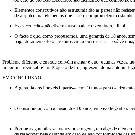
Elementos construtivos não estruturais são as partes não resist
de arquitectura: elementos que não se comprometem a estabilida
Estes conceitos não dizem quase nada e dizem tudo, afinal.
O facto é que, como propusemos, uma garantia de 10 anos, sem
paga duramente 30 ou 50 anos cinco ou seis casas e só vê uma, 
Problema diferente e em que convém atentar é que, quantas vezes, qua
importaria revir sobre um Projecto de Lei, apresentado na anterior l
EM CONCLUSÃO:
A garantia dos imóveis biparte-se em: 10 anos para os elementos 
O consumidor, com a ilusão dos 10 anos, em vez de ganhar, p
Porque as garantias se traduzem, em geral, em algo de efémero p
de responder pela garantia em caso de não conformidade das e