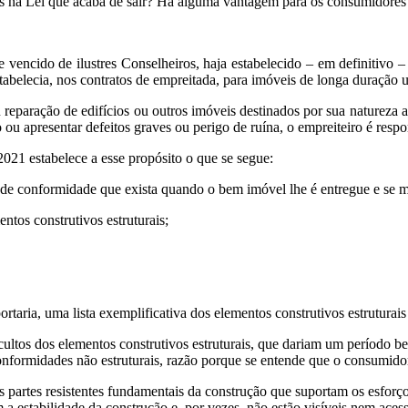
veis na Lei que acaba de sair? Há alguma vantagem para os consumidores
 vencido de ilustres Conselheiros, haja estabelecido – em definitivo 
stabelecia, nos contratos de empreitada, para imóveis de longa duração
 reparação de edifícios ou outros imóveis destinados por sua natureza 
 ou apresentar defeitos graves ou perigo de ruína, o empreiteiro é res
1 estabelece a esse propósito o que se segue:
 de conformidade que exista quando o bem imóvel lhe é entregue e se m
entos construtivos estruturais;
rtaria, uma lista exemplificativa dos elementos construtivos estruturai
cultos dos elementos construtivos estruturais, que dariam um período 
conformidades não estruturais, razão porque se entende que o consumidor
s partes resistentes fundamentais da construção que suportam os esforç
 estabilidade da construção e, por vezes, não estão visíveis nem acess