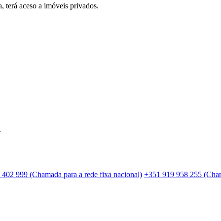
, terá aceso a imóveis privados.
.
 402 999 (Chamada para a rede fixa nacional)
+351 919 958 255 (Cham