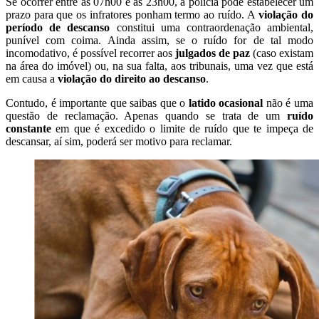
Se ocorrer entre as 07h00 e as 23h00, a polícia pode estabelecer um
prazo para que os infratores ponham termo ao ruído. A
violação do
período de descanso
constitui uma contraordenação ambiental,
punível com coima. Ainda assim, se o ruído for de tal modo
incomodativo, é possível recorrer aos
julgados de paz
(caso existam
na área do imóvel) ou, na sua falta, aos tribunais, uma vez que está
em causa a
violação do direito ao descanso
.
Contudo, é importante que saibas que o
latido ocasional
não é uma
questão de reclamação. Apenas quando se trata de um
ruído
constante
em que é excedido o limite de ruído que te impeça de
descansar, aí sim, poderá ser motivo para reclamar.