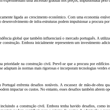
mbém experimentam uma ascensão gradual nos preços, impulsionada pelo
insecamente ligada ao crescimento económico. Com uma economia estáve
 o desenvolvimento de infra-estruturas podem impulsionar a procura por 
ndência global que também influenciará o mercado português. A utilizaçã
construção. Embora inicialmente representem um investimento adiciona
 prioridade na construção civil. Prevê-se que a procura por edifícios
s se adaptam às normas mais rigorosas e incorporam tecnologias verdes 
m Portugal enfrenta desafios notáveis. A escassez de mão-de-obra qual
odem impactar os custos. No entanto, esses desafios também abrem opor
cluindo a construção civil. Embora tenha havido desafios, como int