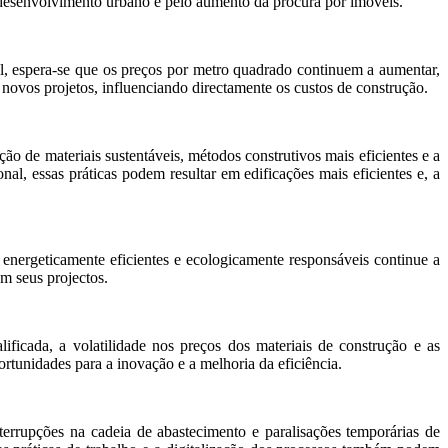
 desenvolvimento urbano e pelo aumento da procura por imóveis.
l, espera-se que os preços por metro quadrado continuem a aumentar,
novos projetos, influenciando directamente os custos de construção.
o de materiais sustentáveis, métodos construtivos mais eficientes e a
l, essas práticas podem resultar em edificações mais eficientes e, a
 energeticamente eficientes e ecologicamente responsáveis continue a
em seus projectos.
ificada, a volatilidade nos preços dos materiais de construção e as
tunidades para a inovação e a melhoria da eficiência.
errupções na cadeia de abastecimento e paralisações temporárias de