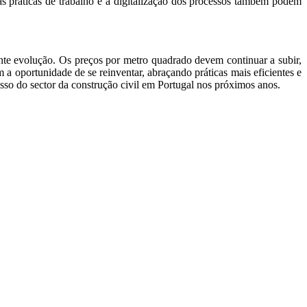
s práticas de trabalho e a digitalização dos processos também podem
nte evolução. Os preços por metro quadrado devem continuar a subir,
 a oportunidade de se reinventar, abraçando práticas mais eficientes e
cesso do sector da construção civil em Portugal nos próximos anos.