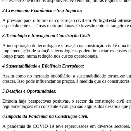
e à escassez de terrenos disponíveis. No entanto, outras regiões ta
2.Crescimento Económico e Seu Impacto:
A previsão para o futuro da construção civil em Portugal está intr
especialmente nas áreas metropolitanas. O investimento estrangeiro e
3.Tecnologia e Inovação na Construção Civil:
A incorporação de tecnologia e inovação na construção civil é uma te
implementação de soluções tecnológicas podem impactar os custos de 
longo prazo, numa redução nos custos operacionais.
4.Sustentabilidade e Eficiência Energética:
Assim como no mercado imobiliário, a sustentabilidade tornou-se uma
crescer. Isso pode influenciar os preços, à medida que os construtore
5.Desafios e Oportunidades:
Embora haja perspectivas positivas, o sector da construção civil e
regulamentações em constante evolução são alguns dos desafios que p
6.Impacto da Pandemia na Construção Civil:
A pandemia de COVID-19 teve repercussões em diversos sectores, in