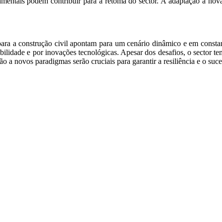
amentais podem contribuir para a retoma do sector. A adaptação a nova
ara a construção civil apontam para um cenário dinâmico e em consta
lidade e por inovações tecnológicas. Apesar dos desafios, o sector tem
ção a novos paradigmas serão cruciais para garantir a resiliência e o su