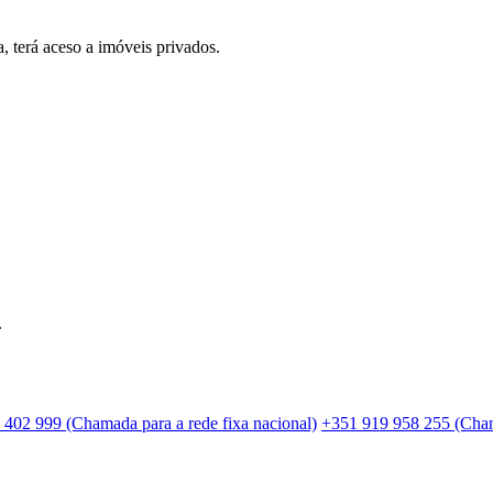
, terá aceso a imóveis privados.
.
 402 999 (Chamada para a rede fixa nacional)
+351 919 958 255 (Cham