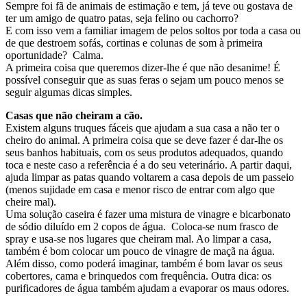
Sempre foi fã de animais de estimação e tem, já teve ou gostava de
ter um amigo de quatro patas, seja felino ou cachorro?
E com isso vem a familiar imagem de pelos soltos por toda a casa ou
de que destroem sofás, cortinas e colunas de som à primeira
oportunidade? Calma.
A primeira coisa que queremos dizer-lhe é que não desanime! É
possível conseguir que as suas feras o sejam um pouco menos se
seguir algumas dicas simples.
Casas que não cheiram a cão.
Existem alguns truques fáceis que ajudam a sua casa a não ter o
cheiro do animal. A primeira coisa que se deve fazer é dar-lhe os
seus banhos habituais, com os seus produtos adequados, quando
toca e neste caso a referência é a do seu veterinário. A partir daqui,
ajuda limpar as patas quando voltarem a casa depois de um passeio
(menos sujidade em casa e menor risco de entrar com algo que
cheire mal).
Uma solução caseira é fazer uma mistura de vinagre e bicarbonato
de sódio diluído em 2 copos de água. Coloca-se num frasco de
spray e usa-se nos lugares que cheiram mal. Ao limpar a casa,
também é bom colocar um pouco de vinagre de maçã na água.
Além disso, como poderá imaginar, também é bom lavar os seus
cobertores, cama e brinquedos com frequência. Outra dica: os
purificadores de água também ajudam a evaporar os maus odores.