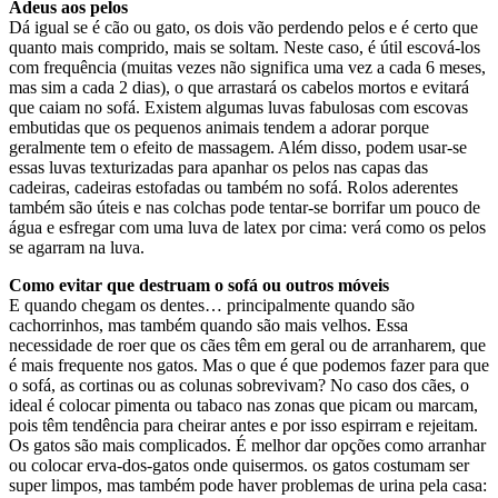
Adeus aos pelos
Dá igual se é cão ou gato, os dois vão perdendo pelos e é certo que
quanto mais comprido, mais se soltam. Neste caso, é útil escová-los
com frequência (muitas vezes não significa uma vez a cada 6 meses,
mas sim a cada 2 dias), o que arrastará os cabelos mortos e evitará
que caiam no sofá. Existem algumas luvas fabulosas com escovas
embutidas que os pequenos animais tendem a adorar porque
geralmente tem o efeito de massagem. Além disso, podem usar-se
essas luvas texturizadas para apanhar os pelos nas capas das
cadeiras, cadeiras estofadas ou também no sofá. Rolos aderentes
também são úteis e nas colchas pode tentar-se borrifar um pouco de
água e esfregar com uma luva de latex por cima: verá como os pelos
se agarram na luva.
Como evitar que destruam o sofá ou outros móveis
E quando chegam os dentes… principalmente quando são
cachorrinhos, mas também quando são mais velhos. Essa
necessidade de roer que os cães têm em geral ou de arranharem, que
é mais frequente nos gatos. Mas o que é que podemos fazer para que
o sofá, as cortinas ou as colunas sobrevivam? No caso dos cães, o
ideal é colocar pimenta ou tabaco nas zonas que picam ou marcam,
pois têm tendência para cheirar antes e por isso espirram e rejeitam.
Os gatos são mais complicados. É melhor dar opções como arranhar
ou colocar erva-dos-gatos onde quisermos. os gatos costumam ser
super limpos, mas também pode haver problemas de urina pela casa: