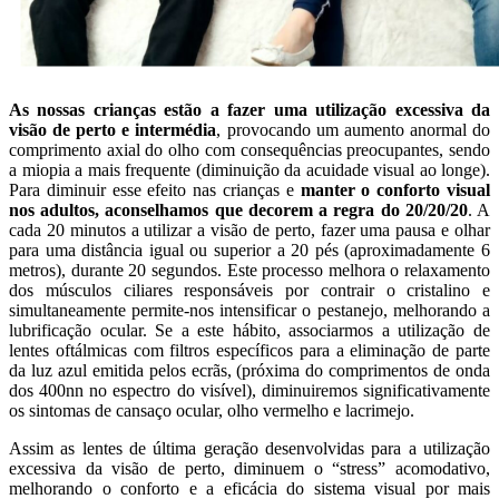
As nossas crianças estão a fazer uma utilização excessiva da
visão de perto e intermédia
, provocando um aumento anormal do
comprimento axial do olho com consequências preocupantes, sendo
a miopia a mais frequente (diminuição da acuidade visual ao longe).
Para diminuir esse efeito nas crianças e
manter o conforto visual
nos adultos, aconselhamos que decorem a regra do 20/20/20
. A
cada 20 minutos a utilizar a visão de perto, fazer uma pausa e olhar
para uma distância igual ou superior a 20 pés (aproximadamente 6
metros), durante 20 segundos. Este processo melhora o relaxamento
dos músculos ciliares responsáveis por contrair o cristalino e
simultaneamente permite-nos intensificar o pestanejo, melhorando a
lubrificação ocular. Se a este hábito, associarmos a utilização de
lentes oftálmicas com filtros específicos para a eliminação de parte
da luz azul emitida pelos ecrãs, (próxima do comprimentos de onda
dos 400nn no espectro do visível), diminuiremos significativamente
os sintomas de cansaço ocular, olho vermelho e lacrimejo.
Assim as lentes de última geração desenvolvidas para a utilização
excessiva da visão de perto, diminuem o “stress” acomodativo,
melhorando o conforto e a eficácia do sistema visual por mais