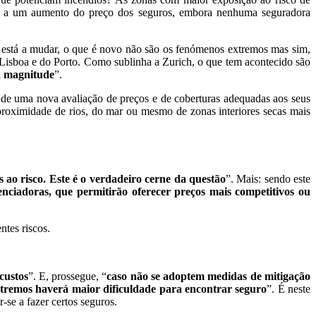
zir a um aumento do preço dos seguros, embora nenhuma seguradora
e está a mudar, o que é novo não são os fenómenos extremos mas sim,
 Lisboa e do Porto. Como sublinha a Zurich, o que tem acontecido são
ua magnitude
”.
e de uma nova avaliação de preços e de coberturas adequadas aos seus
a proximidade de rios, do mar ou mesmo de zonas interiores secas mais
s ao risco. Este é o verdadeiro cerne da questão
”. Mais: sendo este
nciadoras, que permitirão oferecer preços mais competitivos ou
tes riscos.
custos
”. E, prossegue, “
caso não se adoptem medidas de mitigação
 extremos haverá maior dificuldade para encontrar seguro
”. É neste
se a fazer certos seguros.