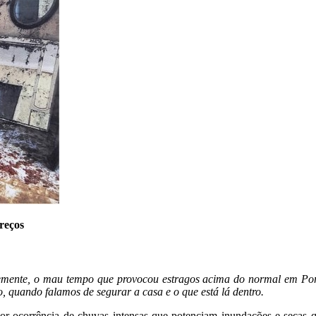
reços
ntemente, o mau tempo que provocou estragos acima do normal em Po
, quando falamos de segurar a casa e o que está lá dentro.
ior ocorrência de chuvas intensas que potenciam inundações e secas