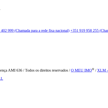
.
 402 999 (Chamada para a rede fixa nacional)
+351 919 958 255 (Cham
®
ença AMI 636 / Todos os direitos reservados /
O MEU IMO
/
XLM - 
AL