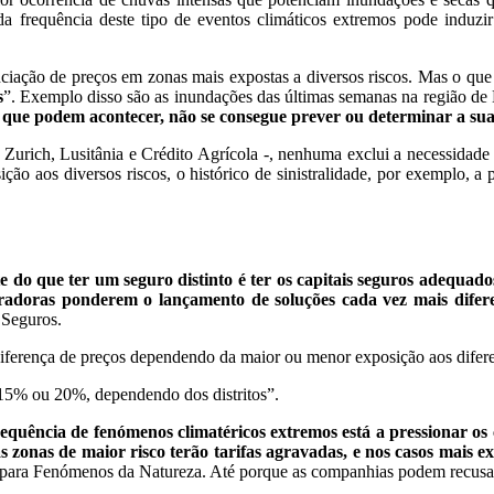
da frequência deste tipo de eventos climáticos extremos pode indu
nciação de preços em zonas mais expostas a diversos riscos. Mas o qu
s
”. Exemplo disso são as inundações das últimas semanas na região de
os que podem acontecer, não se consegue prever ou determinar a s
, Zurich, Lusitânia e Crédito Agrícola -, nenhuma exclui a necessidad
ção aos diversos riscos, o histórico de sinistralidade, por exemplo, 
e do que ter um seguro distinto é ter os capitais seguros adequado
radoras ponderem o lançamento de soluções cada vez mais difere
 Seguros.
iferença de preços dependendo da maior ou menor exposição aos diferen
, 15% ou 20%, dependendo dos distritos”.
requência de fenómenos climatéricos extremos está a pressionar os 
as zonas de maior risco terão tarifas agravadas, e nos casos mais
para Fenómenos da Natureza. Até porque as companhias podem recusar-