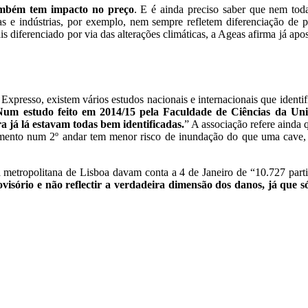
também tem impacto no preço
. E é ainda preciso saber que nem toda
ojas e indústrias, por exemplo, nem sempre refletem diferenciação de
 diferenciado por via das alterações climáticas, a Ageas afirma já apos
xpresso, existem vários estudos nacionais e internacionais que identi
Num estudo feito em 2014/15 pela Faculdade de Ciências da Un
 já lá estavam todas bem identificadas.
” A associação refere ainda 
ento num 2º andar tem menor risco de inundação do que uma cave, e
etropolitana de Lisboa davam conta a 4 de Janeiro de “10.727 partici
isório e não reflectir a verdadeira dimensão dos danos, já que 