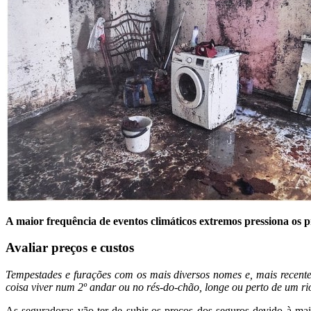
A maior frequência de eventos climáticos extremos pressiona os p
Avaliar preços e custos
Tempestades e furações com os mais diversos nomes e, mais rece
coisa viver num 2º andar ou no rés-do-chão, longe ou perto de um rio
As seguradoras vão ter de subir os preços dos seguros devido à ma