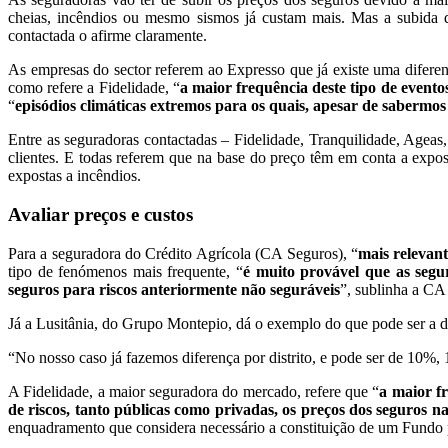
cheias, incêndios ou mesmo sismos já custam mais. Mas a subida 
contactada o afirme claramente.
As empresas do sector referem ao Expresso que já existe uma difere
como refere a Fidelidade, “
a maior frequência deste tipo de evento
“
episódios climáticas extremos para os quais, apesar de saberm
Entre as seguradoras contactadas – Fidelidade, Tranquilidade, Ageas
clientes. E todas referem que na base do preço têm em conta a exposi
expostas a incêndios.
Avaliar preços e custos
Para a seguradora do Crédito Agrícola (CA Seguros), “
mais relevant
tipo de fenómenos mais frequente, “
é muito provável que as segu
seguros para riscos anteriormente não seguráveis
”, sublinha a CA
Já a Lusitânia, do Grupo Montepio, dá o exemplo do que pode ser a d
“No nosso caso já fazemos diferença por distrito, e pode ser de 10%
A Fidelidade, a maior seguradora do mercado, refere que “
a maior f
de riscos, tanto públicas como privadas, os preços dos seguros n
enquadramento que considera necessário a constituição de um Fundo 