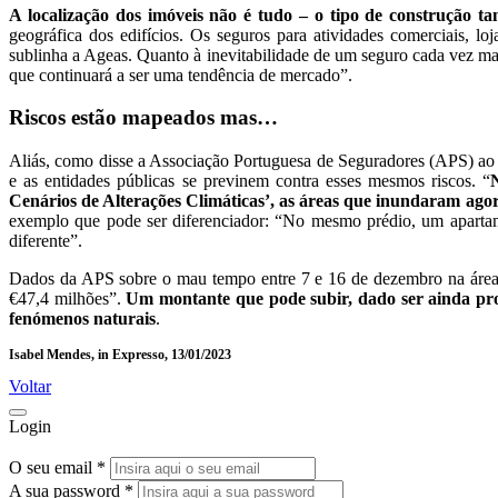
A localização dos imóveis não é tudo – o tipo de construção 
geográfica dos edifícios. Os seguros para atividades comerciais, l
sublinha a Ageas. Quanto à inevitabilidade de um seguro cada vez mais
que continuará a ser uma tendência de mercado”.
Riscos estão mapeados mas…
Aliás, como disse a Associação Portuguesa de Seguradores (APS) ao E
e as entidades públicas se previnem contra esses mesmos riscos. “
Cenários de Alterações Climáticas’, as áreas que inundaram agora
exemplo que pode ser diferenciador: “No mesmo prédio, um apartam
diferente”.
Dados da APS sobre o mau tempo entre 7 e 16 de dezembro na área m
€47,4 milhões”.
Um montante que pode subir, dado ser ainda prov
fenómenos naturais
.
Isabel Mendes, in Expresso, 13/01/2023
Voltar
Login
O seu email *
A sua password *