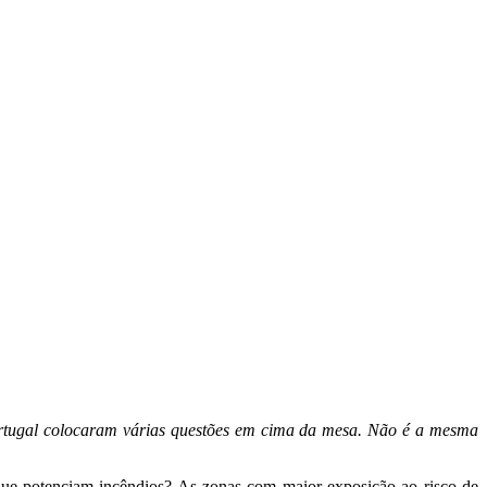
rtugal colocaram várias questões em cima da mesa. Não é a mesma
 que potenciam incêndios? As zonas com maior exposição ao risco de