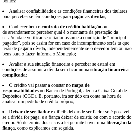
pontos:
Analisar confiabilidade e as condições financeiras dos titulares
para perceber se têm condições para
pagar as dívidas
;
Conhecer bem o
contrato de crédito habitação
ou
de arrendamento: perceber qual é o montante da prestação da
casa/renda e verificar se o fiador assume a condição de “principal
pagador”, pois se assim for em caso de incumprimento serás tu que
terás de pagar a dívida, independentemente se o devedor tem ou não
bens para o fazer, informa o Montepio;
Avaliar a sua situação financeira e perceber se estará em
condições de assumir a dívida sem ficar numa
situação financeira
complicada
;
O crédito vai passar a constar no
mapa de
responsabilidades
no Banco de Portugal, alerta a Caixa Geral de
Depósitos (CGD). E, portanto, irá ser tido em conta na hora de
analisar um pedido de crédito próprio;
Deixar de ser fiador
é difícil: deixar de ser fiador só é possível
se a dívida for paga, e a fiança deixar de existir, ou com o acordo do
credor. Só determinados casos a lei permite haver uma
liberação da
fiança
, como explicamos em seguida.