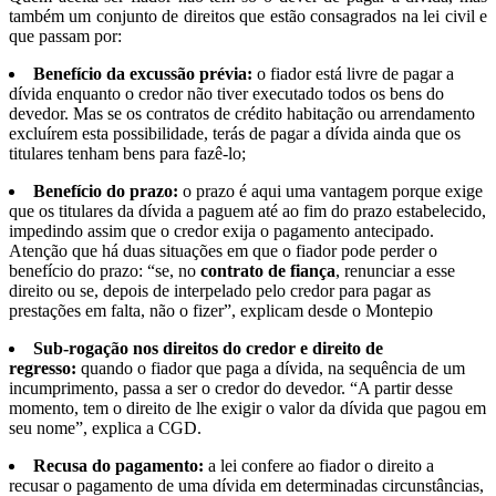
também um conjunto de direitos que estão consagrados na lei civil e
que passam por:
Benefício da excussão prévia:
o fiador está livre de pagar a
dívida enquanto o credor não tiver executado todos os bens do
devedor. Mas se os contratos de crédito habitação ou arrendamento
excluírem esta possibilidade, terás de pagar a dívida ainda que os
titulares tenham bens para fazê-lo;
Benefício do prazo:
o prazo é aqui uma vantagem porque exige
que os titulares da dívida a paguem até ao fim do prazo estabelecido,
impedindo assim que o credor exija o pagamento antecipado.
Atenção que há duas situações em que o fiador pode perder o
benefício do prazo: “se, no
contrato de fiança
, renunciar a esse
direito ou se, depois de interpelado pelo credor para pagar as
prestações em falta, não o fizer”, explicam desde o Montepio
Sub-rogação nos direitos do credor e direito de
regresso:
quando o fiador que paga a dívida, na sequência de um
incumprimento, passa a ser o credor do devedor. “A partir desse
momento, tem o direito de lhe exigir o valor da dívida que pagou em
seu nome”, explica a CGD.
Recusa do pagamento:
a lei confere ao fiador o direito a
recusar o pagamento de uma dívida em determinadas circunstâncias,