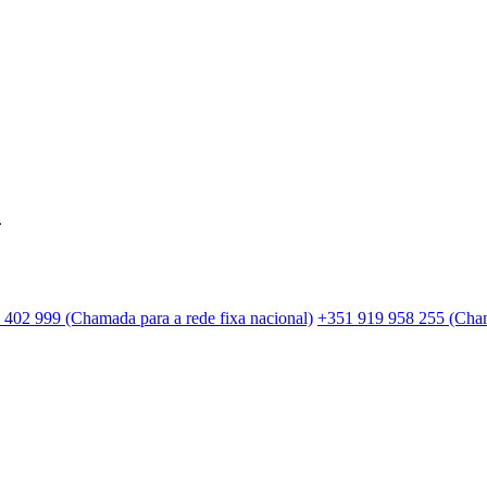
.
 402 999 (Chamada para a rede fixa nacional)
+351 919 958 255 (Cham