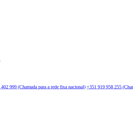
.
 402 999 (Chamada para a rede fixa nacional)
+351 919 958 255 (Cham