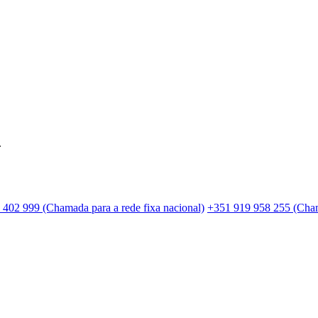
.
 402 999 (Chamada para a rede fixa nacional)
+351 919 958 255 (Cham