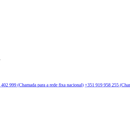
.
 402 999 (Chamada para a rede fixa nacional)
+351 919 958 255 (Cham