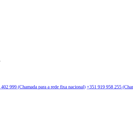
.
 402 999 (Chamada para a rede fixa nacional)
+351 919 958 255 (Cham