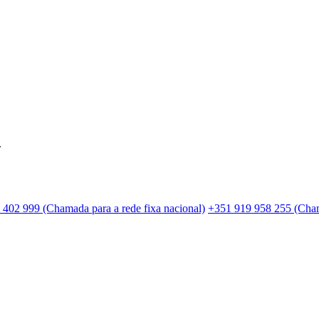
.
 402 999 (Chamada para a rede fixa nacional)
+351 919 958 255 (Cham