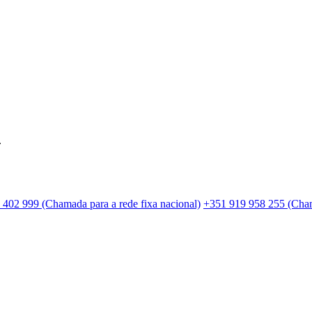
.
 402 999 (Chamada para a rede fixa nacional)
+351 919 958 255 (Cham