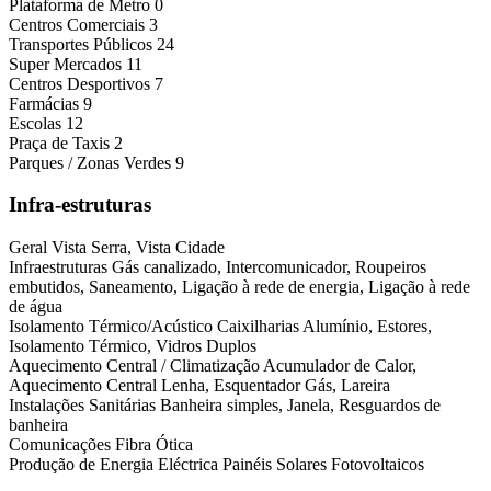
Plataforma de Metro
0
Centros Comerciais
3
Transportes Públicos
24
Super Mercados
11
Centros Desportivos
7
Farmácias
9
Escolas
12
Praça de Taxis
2
Parques / Zonas Verdes
9
Infra-estruturas
Geral
Vista Serra, Vista Cidade
Infraestruturas
Gás canalizado, Intercomunicador, Roupeiros
embutidos, Saneamento, Ligação à rede de energia, Ligação à rede
de água
Isolamento Térmico/Acústico
Caixilharias Alumínio, Estores,
Isolamento Térmico, Vidros Duplos
Aquecimento Central / Climatização
Acumulador de Calor,
Aquecimento Central Lenha, Esquentador Gás, Lareira
Instalações Sanitárias
Banheira simples, Janela, Resguardos de
banheira
Comunicações
Fibra Ótica
Produção de Energia Eléctrica
Painéis Solares Fotovoltaicos