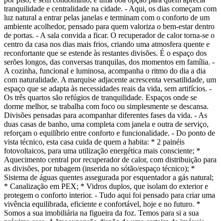
tranquilidade e centralidade na cidade. - Aqui, os dias começam com
luz natural a entrar pelas janelas e terminam com o conforto de um
ambiente acolhedor, pensado para quem valoriza o bem-estar dentro
de portas. - A sala convida a ficar. O recuperador de calor torna-se o
centro da casa nos dias mais frios, criando uma atmosfera quente e
reconfortante que se estende às restantes divisões. É o espaço dos
serões longos, das conversas tranquilas, dos momentos em família. -
A cozinha, funcional e luminosa, acompanha o ritmo do dia a dia
com naturalidade. A marquise adjacente acrescenta versatilidade, um
espaço que se adapta às necessidades reais da vida, sem artifícios. -
Os três quartos são refúgios de tranquilidade. Espaços onde se
dorme melhor, se trabalha com foco ou simplesmente se descansa.
Divisões pensadas para acompanhar diferentes fases da vida. - As
duas casas de banho, uma completa com janela e outra de serviço,
reforçam o equilíbrio entre conforto e funcionalidade. - Do ponto de
vista técnico, esta casa cuida de quem a habita: * 2 painéis
fotovoltaicos, para uma utilização energética mais consciente; *
Aquecimento central por recuperador de calor, com distribuição para
as divisões, por tubagem (inserida no sótão/espaço técnico); *
Sistema de águas quentes assegurada por esquentador a gás natural;
* Canalização em PEX; * Vidros duplos, que isolam do exterior e
protegem o conforto interior. - Tudo aqui foi pensado para criar uma
vivência equilibrada, eficiente e confortável, hoje e no futuro. *
Somos a sua imobiliária na figueira da foz. Temos para si a sua