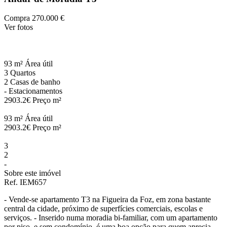
Compra
270.000 €
Ver fotos
93 m²
Área útil
3
Quartos
2
Casas de banho
-
Estacionamentos
2903.2€
Preço m²
93 m²
Área útil
2903.2€
Preço m²
3
2
-
Sobre este imóvel
Ref. IEM657
- Vende-se apartamento T3 na Figueira da Foz, em zona bastante
central da cidade, próximo de superfícies comerciais, escolas e
serviços. - Inserido numa moradia bi-familiar, com um apartamento
por piso, e sem condomínio, é uma boa opção para quem aprecia