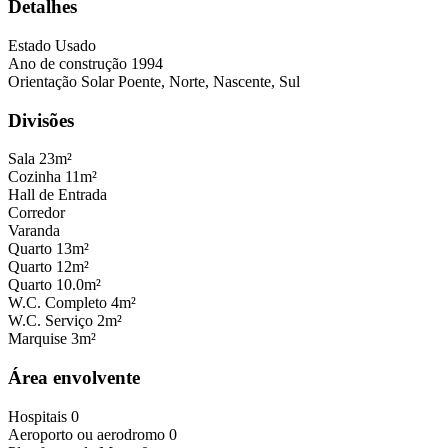
Detalhes
Estado
Usado
Ano de construção
1994
Orientação Solar
Poente, Norte, Nascente, Sul
Divisões
Sala
23m²
Cozinha
11m²
Hall de Entrada
Corredor
Varanda
Quarto
13m²
Quarto
12m²
Quarto
10.0m²
W.C. Completo
4m²
W.C. Serviço
2m²
Marquise
3m²
Área envolvente
Hospitais
0
Aeroporto ou aerodromo
0