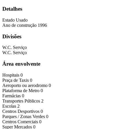
Detalhes
Estado
Usado
Ano de construção
1996
Divisões
W.C. Serviço
W.C. Serviço
Área envolvente
Hospitais
0
Praça de Taxis
0
Aeroporto ou aerodromo
0
Plataforma de Metro
0
Farmácias
0
Transportes Públicos
2
Escolas
2
Centros Desportivos
0
Parques / Zonas Verdes
0
Centros Comerciais
0
Super Mercados
0