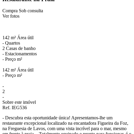
Compra
Sob consulta
Ver fotos
142 m²
Área útil
-
Quartos
2
Casas de banho
-
Estacionamentos
-
Preço m²
142 m²
Área útil
-
Preço m²
-
2
-
Sobre este imóvel
Ref. IEG536
- Descubra esta oportunidade única! Apresentamos-lhe um
restaurante excepcional localizado na encantadora Figueira da Foz,
na Freguesia de Lavos, com uma vista incrível para o mar, mesmo
em frente à praia. - Totalmente equipado e pronto para funcionar, é o