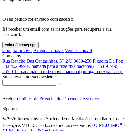
O seu pedido foi enviado com sucesso!
Irá receber um email com as instruções para recuperar a sua
password.
Voltar à homepage
Comprar imóvel
Arrendar imóvel
Vender imóvel
Contactos
Rua Rancho Das Cantarinhas, Nº 2 U 3080-250 Figueira Da Foz
233 402 999 (Chamada para a rede fixa nacional)
+351 919 958
255 (Chamada para a rede móvel nacional)
info@imoexpansao.pt
Subscreva a nossa newsletter
Aceito a
Política de Privacidade e Termos de serviço
Siga-nos
© 2026
Imoexpansão - Sociedade de Mediação Imobiliária, Lda. /
®
Licença AMI 636 / Todos os direitos reservados /
O MEU IMO
/
XLM - Innovation & Technology