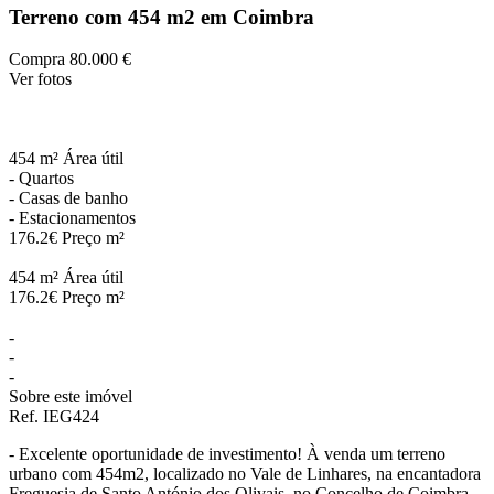
Terreno com 454 m2 em Coimbra
Compra
80.000 €
Ver fotos
454 m²
Área útil
-
Quartos
-
Casas de banho
-
Estacionamentos
176.2€
Preço m²
454 m²
Área útil
176.2€
Preço m²
-
-
-
Sobre este imóvel
Ref. IEG424
- Excelente oportunidade de investimento! À venda um terreno
urbano com 454m2, localizado no Vale de Linhares, na encantadora
Freguesia de Santo António dos Olivais, no Concelho de Coimbra.