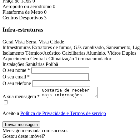
Praça de Taxis
0
Aeroporto ou aerodromo
0
Plataforma de Metro
0
Centros Desportivos
3
Infra-estruturas
Geral
Vista Serra, Vista Cidade
Infraestruturas
Extratores de fumos, Gás canalizado, Saneamento, Lig
Isolamento Térmico/Acústico
Caixilharias Alumínio, Vidros Duplos
Aquecimento Central / Climatização
Termoacumulador
Instalações Sanitárias
Polibã
O seu nome
*
O seu email
*
O seu telefone
A sua mensagem
*
Aceito a
Política de Privacidade e Termos de serviço
Enviar mensagem
Mensagem enviada com sucesso.
Gostou deste imóvel?