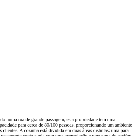
zado numa rua de grande passagem, esta propriedade tem uma
 capacidade para cerca de 80/100 pessoas, proporcionando um ambiente
clientes. A cozinha está dividida em duas áreas distintas: uma para
 restaurante conta ainda com uma arrecadação e uma zona de cacifos.