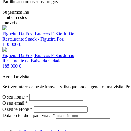
Partilhe-o com os seus amigos.
Sugerimos-lhe
também estes
imóveis
Figueira Da Foz, Buarcos E São Julião
Restaurante Snack - Figueira Foz
110.000 €
Figueira Da Foz, Buarcos E São Julião
Restaurante na Baixa da Cidade
185.000 €
Agendar visita
Se tiver interesse neste imóvel, saiba que pode agendar uma visita. 
O seu nome
*
O seu email
*
O seu telefone
*
Data pretendida para visita
*