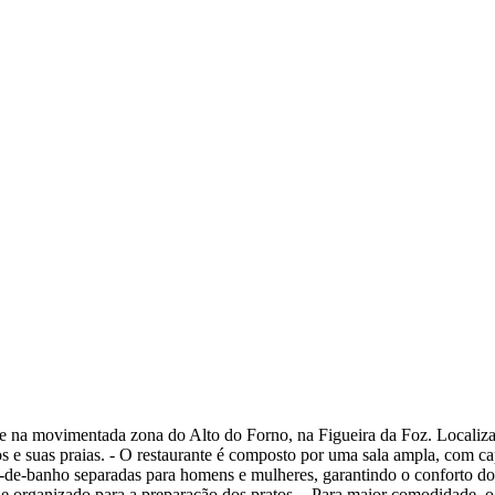
nte na movimentada zona do Alto do Forno, na Figueira da Foz. Locali
cos e suas praias. - O restaurante é composto por uma sala ampla, com
s-de-banho separadas para homens e mulheres, garantindo o conforto dos 
e organizado para a preparação dos pratos. - Para maior comodidade, o