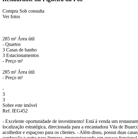
Compra
Sob consulta
Ver fotos
285 m²
Área útil
-
Quartos
3
Casas de banho
3
Estacionamentos
-
Preço m²
285 m²
Área útil
-
Preço m²
-
3
3
Sobre este imóvel
Ref. IEG452
- Excelente oportunidade de investimento! Está à venda um restaura
localização estratégica, direcionada para a encantadora Vila de Buar
acolhedor e espaçoso para os clientes. - Além disso, possui duas casa
confecção e outra para limpeza, proporcionando um espaço funcional 